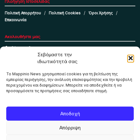
Πλοήγηση Ιστοσελίδας
Πολιτική Απορρήτου
Πολιτική Cookies
Όροι Χρήσης
Επικοινωνία
Ακολουθήστε μας
Σεβόμαστε την
ιδιωτικότητά σας
Το Mappinio News χρησιμοποιεί cookies για τη βελτίωση της
εμπειρίας περιήγησης, την ανάλυση επισκεψιμότητας και την προβολή
περιεχομένου και διαφημίσεων. Μπορείτε να αποδεχθείτε ή να
προσαρμόσετε τις προτιμήσεις σας οποιαδήποτε στιγμή.
Το Mappinio.net χρησιμοποιεί cookies για τη σωστή
Αποδοχή
λειτουργία της ιστοσελίδας, την ανάλυση επισκεψιμότητας
και την προβολή εξατομικευμένου περιεχομένου. Πατώντας
Απόρριψη
«Αποδοχή όλων» συμφωνείτε στη χρήση τους. Μπορείτε να