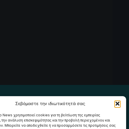
Ακολουθήστε μας
Σεβόμαστε την ιδιωτικότητά σας
o News χρησιμοποιεί cookies για τη βελτίωση της εμπειρίας
, την ανάλυση επισκεψιμότητας και την προβολή περιεχομένου και
ν. Μπορείτε να αποδεχθείτε ή να προσαρμόσετε τις προτιμήσεις σας