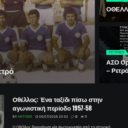
ΟΘΕΛΛΟ
ΡΕΤΡINIO
ΑΣΟ Ορ
ετρό
– Ρετρ
Οθέλλος: Ένα ταξίδι πίσω στην
αγωνιστική περίοδο 1957-58
BY
ANTONIS
05/07/2026 20:52
0
11
Ο Οθέλλος δημοσίευσε μία φωτογραφία από το ιστορικό