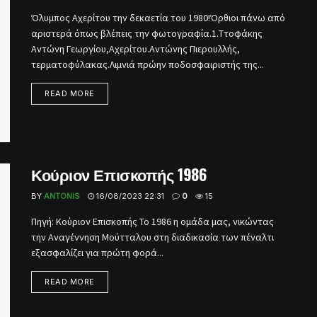
Όλυμπος Αχερίτου την δεκαετία του 1980!Όρθιοι πάνω από
αριστερά όπως βλέπεις την φωτογραφία.1.Ττοφάκης
Αντώνη Γεωργίου,Αχερίτου.Αντώνης Πιερουλλής,
τερματοφύλακας.Λιμνιά πρώην ποδοσφαιριστής της...
READ MORE
Κούριον Επισκοπής 1986
BY
ANTONIS
16/08/2023 22:31
0
15
Πηγή: Κούριον Επισκοπής Το 1986 η ομάδα μας, νικώντας
την Αναγέννηση Μούτταλου στη διαδικασία των πέναλτι
εξασφαλίζει για πρώτη φορά...
READ MORE