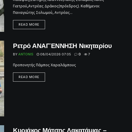
Γιατρού,Αντρέας Δράκος(πρόεδρος). Καθήμενοι:
Παναγιώτης Σολωμού, Αντρέας...
READ MORE
Ρετρό ΑΝΑΓΈΝΝΗΣΗ Νικηταρίου
BY
ANTONIS
08/04/2026 07:05
0
7
Προπονητής Πάμπος Χαραλάμπους
READ MORE
Κυριάκος Μάτσης Λακατάμιας –