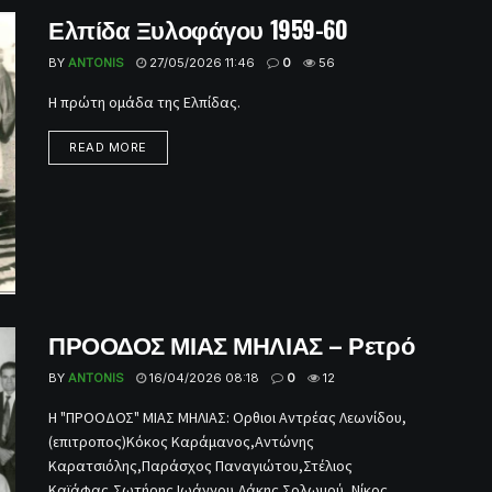
Ελπίδα Ξυλοφάγου 1959-60
BY
ANTONIS
27/05/2026 11:46
0
56
Η πρώτη ομάδα της Ελπίδας.
READ MORE
ΠΡΟΟΔΟΣ ΜΙΑΣ ΜΗΛΙΑΣ – Ρετρό
BY
ANTONIS
16/04/2026 08:18
0
12
Η "ΠΡΟΟΔΟΣ" ΜΙΑΣ ΜΗΛΙΑΣ: Ορθιοι Αντρέας Λεωνίδου,
(επιτροπος)Κόκος Καράμανος,Αντώνης
Καρατσιόλης,Παράσχος Παναγιώτου,Στέλιος
Καϊάφας,Σωτήρης Ιωάννου,Λάκης Σολωμού, Νίκος