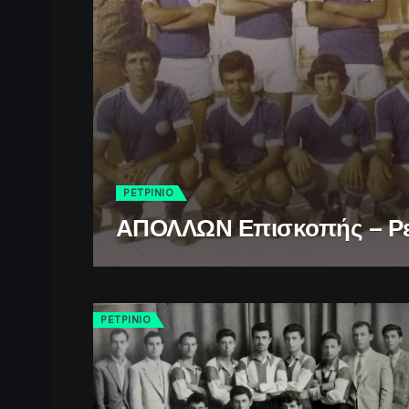
ΡΕΤΡINIO
ΑΠΟΛΛΩΝ Επισκοπής – Ρ
ΡΕΤΡINIO