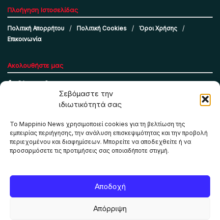
Πλοήγηση Ιστοσελίδας
Πολιτική Απορρήτου
Πολιτική Cookies
Όροι Χρήσης
Επικοινωνία
Ακολουθήστε μας
Σεβόμαστε την
ιδιωτικότητά σας
Το Mappinio News χρησιμοποιεί cookies για τη βελτίωση της
εμπειρίας περιήγησης, την ανάλυση επισκεψιμότητας και την προβολή
περιεχομένου και διαφημίσεων. Μπορείτε να αποδεχθείτε ή να
προσαρμόσετε τις προτιμήσεις σας οποιαδήποτε στιγμή.
Το Mappinio.net χρησιμοποιεί cookies για τη σωστή
Αποδοχή
λειτουργία της ιστοσελίδας, την ανάλυση επισκεψιμότητας
και την προβολή εξατομικευμένου περιεχομένου. Πατώντας
Απόρριψη
«Αποδοχή όλων» συμφωνείτε στη χρήση τους. Μπορείτε να