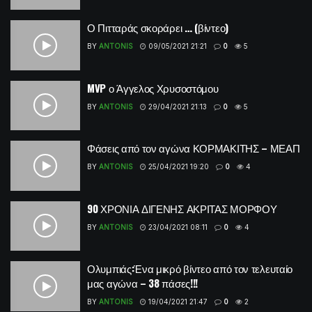
Ο Πιτταράς σκοράρει … (βίντεο)
BY
ANTONIS
09/05/2021 21:21
0
5
MVP ο Άγγελος Χρυσοστόμου
BY
ANTONIS
29/04/2021 21:13
0
5
Φάσεις από τον αγώνα ΚΟΡΜΑΚΙΤΗΣ – ΜΕΑΠ
BY
ANTONIS
25/04/2021 19:20
0
4
90 ΧΡΟΝΙΑ ΔΙΓΕΝΗΣ ΑΚΡΙΤΑΣ ΜΟΡΦΟΥ
BY
ANTONIS
23/04/2021 08:11
0
4
Ολυμπιάς:Ένα μικρό βίντεο από τον τελευταίο
μας αγώνα – 38 πάσες!!!
BY
ANTONIS
19/04/2021 21:47
0
2