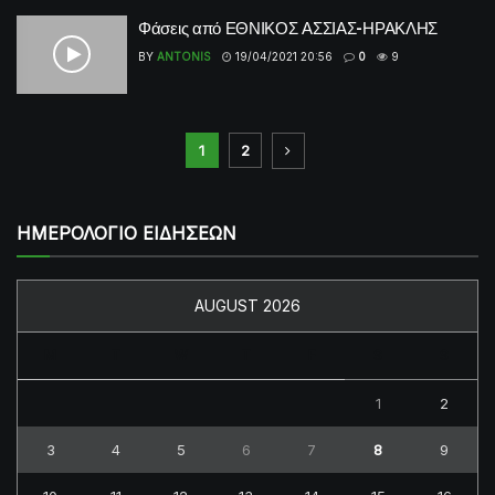
Φάσεις από ΕΘΝΙΚΟΣ ΑΣΣΙΑΣ-ΗΡΑΚΛΗΣ
BY
ANTONIS
19/04/2021 20:56
0
9
1
2
ΗΜΕΡΟΛΟΓΙΟ ΕΙΔΗΣΕΩΝ
AUGUST 2026
M
T
W
T
F
S
S
1
2
3
4
5
6
7
8
9