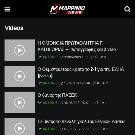
Videos
Η ΟΜΟΝΟΙΑ ΠΡΩΤΑΘΛΗΤΡΙΑ Γ’
ΚΑΤΗΓΟΡΙΑΣ – Φωτογραφίες και βίντεο
BY
ANTONIS
23/05/2021 11:12
0
5
Ο Θεμιστοκλέους κρατά το 2-1 για την ΕΛΗΑ
(βίντεο)
BY
ANTONIS
16/05/2021 23:56
0
11
Ο ύμνος της ΠΑΕΕΚ
BY
ANTONIS
15/05/2021 20:01
0
1
Σε βίντεο το πέναλτι γκολ του Εθνικού Ασσιας
BY
ANTONIS
09/05/2021 21:36
0
2