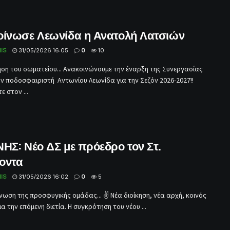
οίνωσε Λεωνίδα η Ανατολή Λατσιών
IS
31/05/2026 16:05
0
10
ση του σωματείου... Ανακοινώνουμε την έναρξη της Συνεργασίας
ον ποδοσφαιριστή Αντωνίου Λεωνίδα για την Σεζόν 2026-2027!!
 στον ...
ΗΣ: Νέο ΔΣ με πρόεδρο τον Στ.
οντα
IS
31/05/2026 16:02
0
5
νωση της προσφυγικής ομάδας... ✌️ Νέα διοίκηση, νέα αρχή, κοινός
α την επόμενη διετία. Η συγκρότηση του νέου ...