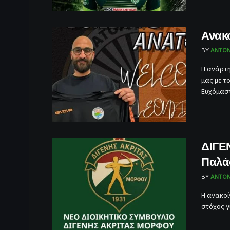
Ανακ
BY
ANTON
Η ανάρτη
μας με τ
Ευχόμαστε
ΔΙΓΕΝ
Παλά
BY
ANTON
Η ανακοί
στόχος γι