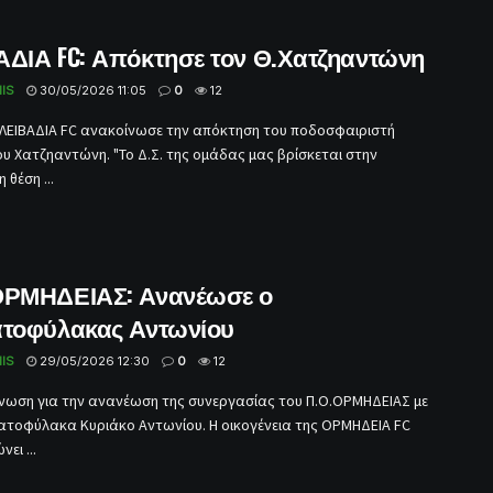
ΑΔΙΑ FC: Απόκτησε τον Θ.Χατζηαντώνη
IS
30/05/2026 11:05
0
12
ΛΕΙΒΑΔΙΑ FC ανακοίνωσε την απόκτηση του ποδοσφαιριστή
 Χατζηαντώνη. "Το Δ.Σ. της ομάδας μας βρίσκεται στην
 θέση ...
ΟΡΜΗΔΕΙΑΣ: Ανανέωσε ο
ατοφύλακας Αντωνίου
IS
29/05/2026 12:30
0
12
νωση για την ανανέωση της συνεργασίας του Π.Ο.ΟΡΜΗΔΕΙΑΣ με
ατοφύλακα Κυριάκο Αντωνίου. Η οικογένεια της ΟΡΜΗΔΕΙΑ FC
ει ...