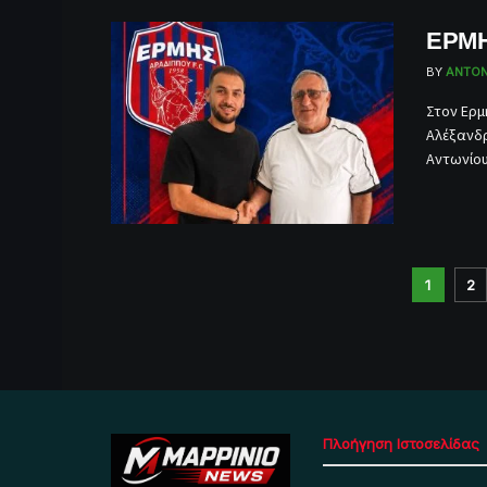
ΕΡΜΗ
BY
ANTON
Στον Ερμ
Αλέξανδρ
Αντωνίου 
1
2
Πλοήγηση Ιστοσελίδας