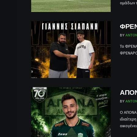
ομάδων π
ΦΡΕΝ
BY
ANTON
Το ΦΡΕΝΑ
ΦΡΕΝΑΡΟΣ
ΑΠΟΝ
BY
ANTON
Ο ΑΠΟΝΑ 
ιδιαίτερ
οικογένεια