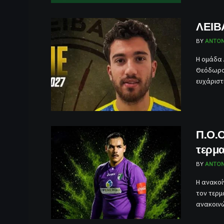
ΛΕΙΒ
BY
ANTON
Η ομάδα 
Θεόδωρου
ευχάριστη
Π.Ο.
τερμ
BY
ANTON
Η ανακοί
τον τερμ
ανακοινών