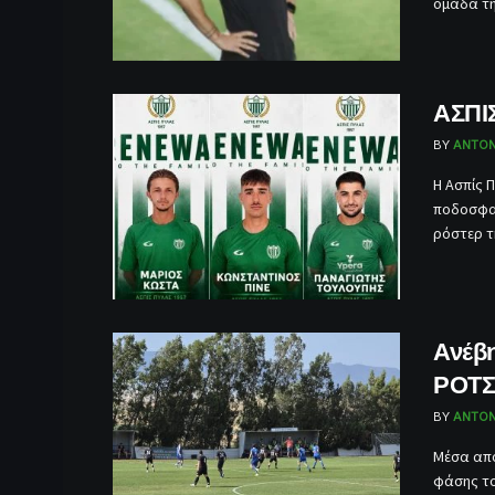
ομάδα τη
ΑΣΠΙ
BY
ANTON
Η Ασπίς 
ποδοσφαι
ρόστερ τη
Ανέβ
ΡΟΤΣ
BY
ANTON
Μέσα από
φάσης το