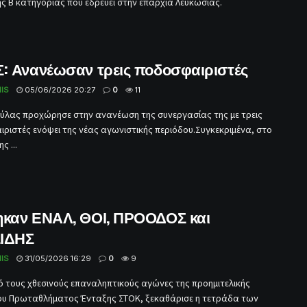
ς Β κατηγορίας που εδρεύει στην επαρχία Λευκωσίας.
Σ: Ανανέωσαν τρεις ποδοσφαιριστές
IS
05/06/2026 20:27
0
11
Πύλας προχώρησε στην ανανέωση της συνεργασίας της με τρεις
ριστές ενόψει της νέας αγωνιστικής περιόδου.Συγκεκριμένα, στο
ς ...
ηκαν ΕΝΑΛ, ΘΟΙ, ΠΡΟΟΔΟΣ και
ΙΔΗΣ
IS
31/05/2026 16:29
0
9
 τους χθεσινούς επαναληπτικούς αγώνες της προημιτελικής
υ Πρωταθλήματος Ένταξης ΣΤΟΚ, ξεκαθάρισε η τετράδα των