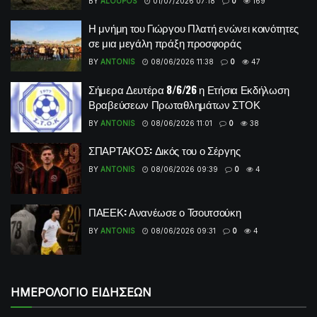
BY
ALOUPOS
01/07/2026 07:18
0
169
Η μνήμη του Γιώργου Πλατή ενώνει κοινότητες
σε μια μεγάλη πράξη προσφοράς
BY
ANTONIS
08/06/2026 11:38
0
47
Σήμερα Δευτέρα 8/6/26 η Ετήσια Εκδήλωση
Βραβεύσεων Πρωταθλημάτων ΣΤΟΚ
BY
ANTONIS
08/06/2026 11:01
0
38
ΣΠΑΡΤΑΚΟΣ: Δικός του ο Σέργης
BY
ANTONIS
08/06/2026 09:39
0
4
ΠΑΕΕΚ: Ανανέωσε ο Τσουτσούκη
BY
ANTONIS
08/06/2026 09:31
0
4
ΗΜΕΡΟΛΟΓΙΟ ΕΙΔΗΣΕΩΝ