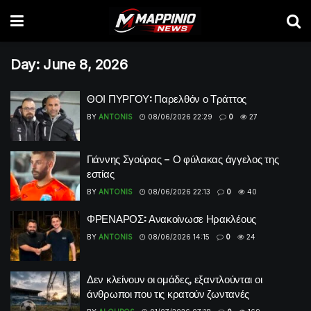
Day:
June 8, 2026
ΘΟΙ ΠΥΡΓΟΥ: Παρελθόν ο Τράττος
BY
ANTONIS
08/06/2026 22:29
0
27
Γιάννης Σγούρας – Ο φύλακας άγγελος της
εστίας
BY
ANTONIS
08/06/2026 22:13
0
40
ΦΡΕΝΑΡΟΣ: Ανακοίνωσε Ηρακλέους
BY
ANTONIS
08/06/2026 14:15
0
24
Δεν κλείνουν οι ομάδες, εξαντλούνται οι
άνθρωποι που τις κρατούν ζωντανές