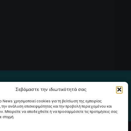
Ακολουθήστε μας
Σεβόμαστε την ιδιωτικότητά σας
o News χρησιμοποιεί cookies για τη βελτίωση της εμπειρίας
, την ανάλυση επισκεψιμότητας και την προβολή περιεχομένου και
ν. Μπορείτε να αποδεχθείτε ή να προσαρμόσετε τις προτιμήσεις σας
 στιγμή.