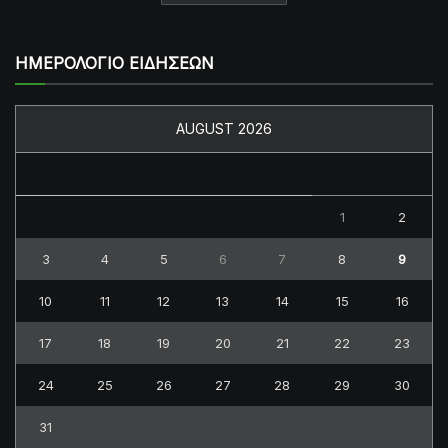
ΗΜΕΡΟΛΟΓΙΟ ΕΙΔΗΣΕΩΝ
AUGUST 2026
M
T
W
T
F
S
S
1
2
3
4
5
6
7
8
9
10
11
12
13
14
15
16
17
18
19
20
21
22
23
24
25
26
27
28
29
30
31