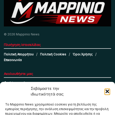
© 2026 Mappinio News
Πλοήγηση Ιστοσελίδας
Πολιτική Απορρήτου
Πολιτική Cookies
Όροι Χρήσης
Επικοινωνία
Ακολουθήστε μας
Σεβόμαστε την
ιδιωτικότητά σας
Το Mappinio News χρησιμοποιεί cookies για τη βελτίωση της
εμπειρίας περιήγησης, την ανάλυση επισκεψιμότητας και την προβολή
περιεχομένου και διαφημίσεων. Μπορείτε να αποδεχθείτε ή να