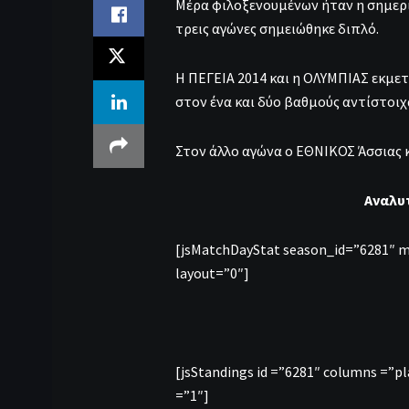
Μέρα φιλοξενουμένων ήταν η σημερι
τρεις αγώνες σημειώθηκε διπλό.
Η ΠΕΓΕΙΑ 2014 και η ΟΛΥΜΠΙΑΣ εκμε
στον ένα και δύο βαθμούς αντίστοιχ
Στον άλλο αγώνα ο ΕΘΝΙΚΟΣ Άσσιας 
Αναλυ
[jsMatchDayStat season_id=”6281″ 
layout=”0″]
[jsStandings id =”6281″ columns =”p
=”1″]