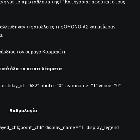
νή για το πρωτάθλημα της Γ’ Κατηγορίας αφού και στους
ταλλευθηκαν τις απώλειες της ΟΜΟΝΟΙΑΣ και μείωσαν
α.
κέρδισε τον ουραγό Κορμακίτη.
τικά όλα τα αποτελέσματα
matchday_id =”682″ photo=”0″ teamname=”1″ venue=”0″
Βαθμολογία
layed_chk;point_chk” display_name =”1″ display_legend