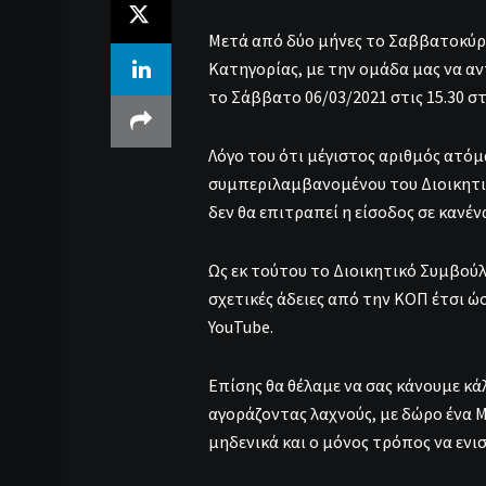
Μετά από δύο μήνες το Σαββατοκύρι
Κατηγορίας, με την ομάδα μας να αν
το Σάββατο 06/03/2021 στις 15.30 στ
Λόγο του ότι μέγιστος αριθμός ατόμ
συμπεριλαμβανομένου του Διοικητι
δεν θα επιτραπεί η είσοδος σε κανέν
Ως εκ τούτου το Διοικητικό Συμβούλ
σχετικές άδειες από την ΚΟΠ έτσι ώσ
YouTube.
Επίσης θα θέλαμε να σας κάνουμε κ
αγοράζοντας λαχνούς, με δώρο ένα Mi
μηδενικά και ο μόνος τρόπος να ενι