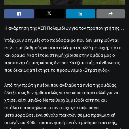
Η ανάρτηση της ΑΕΠ Πολεμιδιών για τον προπονητή της…
Υπάρχουν στιγμές στο ποδόσφαιρο που δεν μετριούνται
απλώς με βαθμούς και αποτελέσματα,αλλά με ψυχή,πίστη
και όραμα. Μια τέτοια στιγμή χάρισε στην ομάδα μας ο
προπονητής μας κύριος Άντρος Χατζιμιτσής,ο άνθρωπος
που δικαίως απέκτησε το προσωνύμιο «Στρατηγός».
Από την πρώτη ημέρα που ανέλαβε τα ηνία της ομάδας
έδειξε πως δεν ήρθε απλώς για να κοουτσάρει αλλά για να
χτίσει κάτι μεγάλο.Με πειθαρχία,μεθοδικότητα και
απόλυτη προσήλωση στον στόχο,κατάφερε να
μεταμορφώσει ένα σύνολο παικτών σε μια πραγματική
οικογένεια.Κάθε προπόνηση ήταν ένα μάθημα τακτικής,