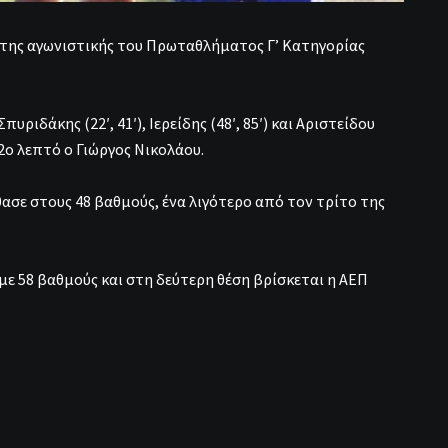
νατης αγωνιστικής του Πρωταθλήματος Γ’ Κατηγορίας
υριδάκης (22′, 41′), Ιερείδης (48′, 85′) και Αριστείδου
62ο λεπτό ο Γιώργος Νικολάου.
θασε στους 48 βαθμούς, ένα λιγότερο από τον τρίτο της
με 58 βαθμούς και στη δεύτερη θέση βρίσκεται η ΑΕΠ