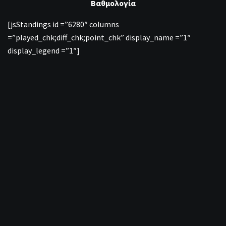
Βαθμολογία
[jsStandings id =”6280″ columns
=”played_chk;diff_chk;point_chk” display_name =”1″
display_legend =”1″]