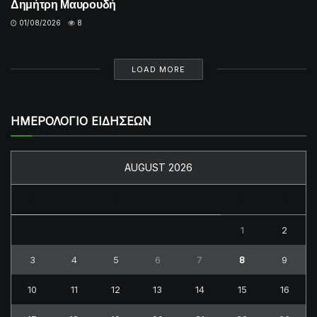
Δημήτρη Μαυρουδή
01/08/2026
8
LOAD MORE
ΗΜΕΡΟΛΟΓΙΟ ΕΙΔΗΣΕΩΝ
AUGUST 2026
M
T
W
T
F
S
S
1
2
3
4
5
6
7
8
9
10
11
12
13
14
15
16