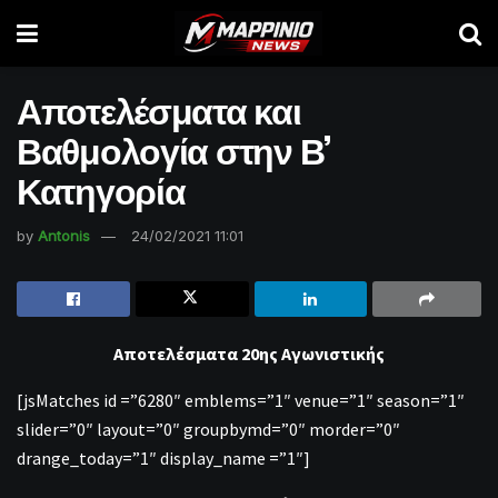
Αποτελέσματα και
Βαθμολογία στην Β’
Κατηγορία
by
Antonis
24/02/2021 11:01
Αποτελέσματα 20ης Αγωνιστικής
[jsMatches id =”6280″ emblems=”1″ venue=”1″ season=”1″
slider=”0″ layout=”0″ groupbymd=”0″ morder=”0″
drange_today=”1″ display_name =”1″]