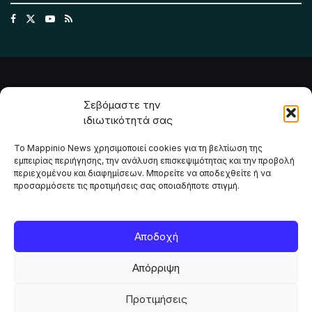
Σεβόμαστε την
ιδιωτικότητά σας
Το Mappinio News χρησιμοποιεί cookies για τη βελτίωση της
εμπειρίας περιήγησης, την ανάλυση επισκεψιμότητας και την προβολή
περιεχομένου και διαφημίσεων. Μπορείτε να αποδεχθείτε ή να
προσαρμόσετε τις προτιμήσεις σας οποιαδήποτε στιγμή.
Το Mappinio.net χρησιμοποιεί cookies για τη σωστή
Αποδοχή
λειτουργία της ιστοσελίδας, την ανάλυση επισκεψιμότητας
και την προβολή εξατομικευμένου περιεχομένου. Πατώντας
Απόρριψη
«Αποδοχή όλων» συμφωνείτε στη χρήση τους. Μπορείτε να
αλλάξετε τις προτιμήσεις σας οποιαδήποτε στιγμή.
Προτιμήσεις