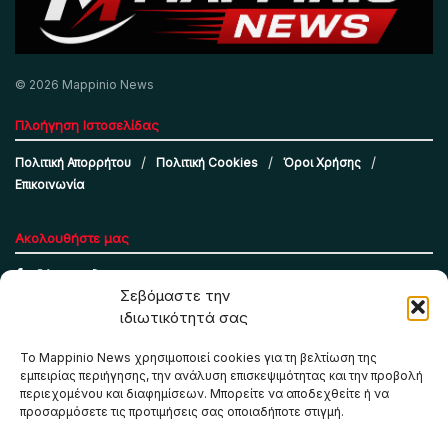
© 2026 Mappinio News
Πλοήγηση Ιστοσελίδας
Πολιτική Απορρήτου
Πολιτική Cookies
Όροι Χρήσης
Επικοινωνία
Ακολουθήστε μας
Σεβόμαστε την
ιδιωτικότητά σας
Το Mappinio News χρησιμοποιεί cookies για τη βελτίωση της
εμπειρίας περιήγησης, την ανάλυση επισκεψιμότητας και την προβολή
περιεχομένου και διαφημίσεων. Μπορείτε να αποδεχθείτε ή να
προσαρμόσετε τις προτιμήσεις σας οποιαδήποτε στιγμή.