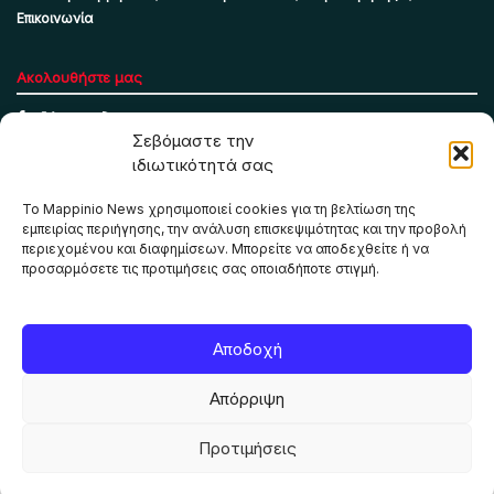
Επικοινωνία
Ακολουθήστε μας
Σεβόμαστε την
ιδιωτικότητά σας
Το Mappinio News χρησιμοποιεί cookies για τη βελτίωση της
εμπειρίας περιήγησης, την ανάλυση επισκεψιμότητας και την προβολή
περιεχομένου και διαφημίσεων. Μπορείτε να αποδεχθείτε ή να
προσαρμόσετε τις προτιμήσεις σας οποιαδήποτε στιγμή.
Το Mappinio.net χρησιμοποιεί cookies για τη σωστή
Αποδοχή
λειτουργία της ιστοσελίδας, την ανάλυση επισκεψιμότητας
και την προβολή εξατομικευμένου περιεχομένου. Πατώντας
Απόρριψη
«Αποδοχή όλων» συμφωνείτε στη χρήση τους. Μπορείτε να
αλλάξετε τις προτιμήσεις σας οποιαδήποτε στιγμή.
Προτιμήσεις
ΑΠΟΔΟΧΗ ΟΛΩΝ