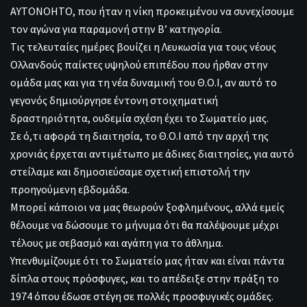
ΑΥΤΟΝΟΗΤΟ, που ήταν η νίκη προκειμένου να συνεχίσουμε
τον αγώνα για παραμονή στην Β’ κατηγορία.
Τις τελευταίες ημέρες βουίζει η Λευκωσία για τους νέους
Ολλανδούς παίκτες υψηλού επιπέδου που ήρθαν στην
ομάδα μας και για τη νέα δυναμική του Θ.Ο.Ι, αν αυτό το
γεγονός δημιούργησε έντονη στοιχηματική
δραστηριότητα, ουδεμία σχέση έχει το Σωματείο μας.
Σε ό,τι αφορά τη διαιτησία, το Θ.Ο.Ι από την αρχή της
χρονιάς έρχεται αντιμέτωπο με άδικες διαιτησίες, για αυτό
στείλαμε και δημοσιεύσαμε σχετική επιστολή την
προηγούμενη εβδομάδα.
Μπορεί κάποιοι να μας θεωρούν ξοφλημένους, αλλά εμείς
θέλουμε να δώσουμε το μήνυμα ότι θα παλέψουμε μέχρι
τέλους με σεβασμό και αγάπη για το άθλημα.
Υπενθυμίζουμε ότι το Σωματείο μας ήταν και είναι πάντα
δίπλα στους πρόσφυγες, και το απέδειξε στην πράξη το
1974 όπου έδωσε στέγη σε πολλές προσφυγικές ομάδες.