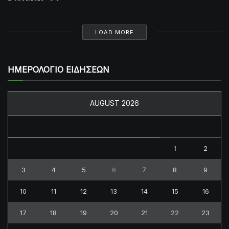
LOAD MORE
ΗΜΕΡΟΛΟΓΙΟ ΕΙΔΗΣΕΩΝ
AUGUST 2026
M
T
W
T
F
S
S
1
2
3
4
5
6
7
8
9
10
11
12
13
14
15
16
17
18
19
20
21
22
23