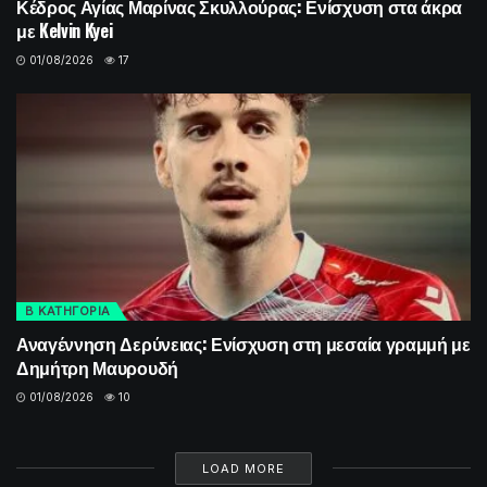
Κέδρος Αγίας Μαρίνας Σκυλλούρας: Ενίσχυση στα άκρα
με Kelvin Kyei
01/08/2026
17
Β ΚΑΤΗΓΟΡΙΑ
Αναγέννηση Δερύνειας: Ενίσχυση στη μεσαία γραμμή με
Δημήτρη Μαυρουδή
01/08/2026
10
LOAD MORE