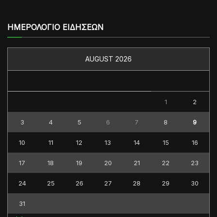
ΗΜΕΡΟΛΟΓΙΟ ΕΙΔΗΣΕΩΝ
AUGUST 2026
M
T
W
T
F
S
S
1
2
3
4
5
6
7
8
9
10
11
12
13
14
15
16
17
18
19
20
21
22
23
24
25
26
27
28
29
30
31