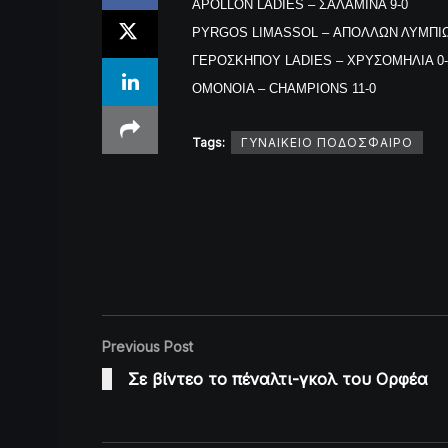
APOLLON LADIES – ΣΑΛΑΜΙΝΑ 9-0
PYRGOS LIMASSOL – ΑΠΟΛΛΩΝ ΛΥΜΠΙΩ
ΓΕΡΟΣΚΗΠΟΥ LADIES – ΧΡΥΣΟΜΗΛΙΑ 0-
OMONOIA – CHAMPIONS 11-0
Tags:
ΓΥΝΑΙΚΕΙΟ ΠΟΔΟΣΦΑΙΡΟ
Previous Post
Σε βίντεο το πέναλτι-γκολ του Ορφέα