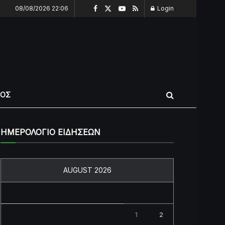
08/08/2026 22:06
Login
ΠΟΣ
ΗΜΕΡΟΛΟΓΙΟ ΕΙΔΗΣΕΩΝ
AUGUST 2026
M
T
W
T
F
S
S
1
2