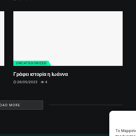
UNCATEGORIZED
Γράφει ιστορία η Ιωάννα
26/05/2023
4
OAD MORE
Το Mappini