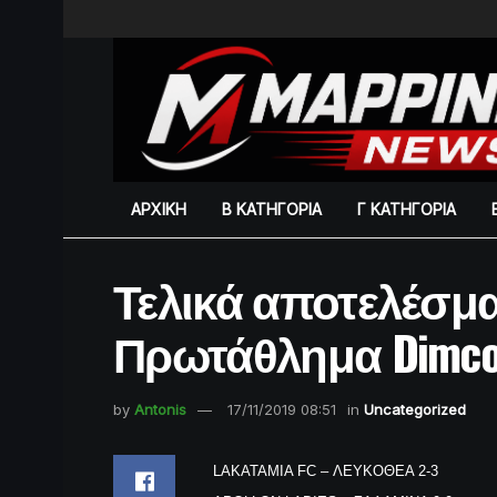
ΑΡΧΙΚΗ
Β ΚΑΤΗΓΟΡΙΑ
Γ ΚΑΤΗΓΟΡΙΑ
Τελικά αποτελέσμα
Πρωτάθλημα Dimc
by
Antonis
17/11/2019 08:51
in
Uncategorized
LAKATAMIA FC – ΛΕΥΚOΘΕΑ 2-3