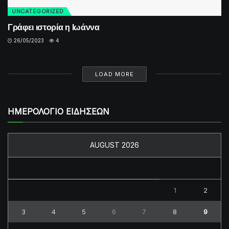
UNCATEGORIZED
Γράφει ιστορία η Ιωάννα
26/05/2023
4
LOAD MORE
ΗΜΕΡΟΛΟΓΙΟ ΕΙΔΗΣΕΩΝ
AUGUST 2026
M
T
W
T
F
S
S
1
2
3
4
5
6
7
8
9