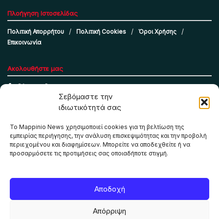
Πλοήγηση Ιστοσελίδας
Πολιτική Απορρήτου
Πολιτική Cookies
Όροι Χρήσης
Επικοινωνία
Ακολουθήστε μας
Σεβόμαστε την
ιδιωτικότητά σας
Το Mappinio News χρησιμοποιεί cookies για τη βελτίωση της
εμπειρίας περιήγησης, την ανάλυση επισκεψιμότητας και την προβολή
περιεχομένου και διαφημίσεων. Μπορείτε να αποδεχθείτε ή να
προσαρμόσετε τις προτιμήσεις σας οποιαδήποτε στιγμή.
Το Mappinio.net χρησιμοποιεί cookies για τη σωστή
Αποδοχή
λειτουργία της ιστοσελίδας, την ανάλυση επισκεψιμότητας
και την προβολή εξατομικευμένου περιεχομένου. Πατώντας
Απόρριψη