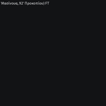
′ Μασίνουα, 92′ Προκοπίου) FT
ΔΑ 2-6 FT