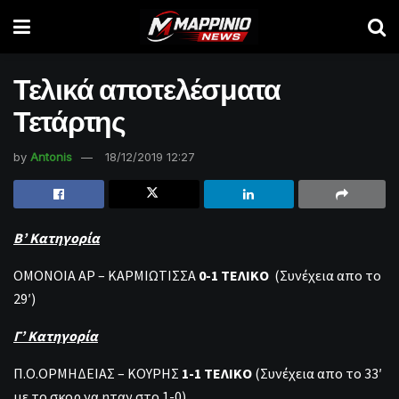
Τελικά αποτελέσματα
Τετάρτης
by
Antonis
18/12/2019 12:27
Β’ Κατηγορία
ΟΜΟΝΟΙΑ ΑΡ – ΚΑΡΜΙΩΤΙΣΣΑ
0-1 ΤΕΛΙΚΟ
(Συνέχεια απο το
29′)
Γ’ Κατηγορία
Π.Ο.ΟΡΜΗΔΕΙΑΣ – ΚΟΥΡΗΣ
1-1
ΤΕΛΙΚΟ
(Συνέχεια απο το 33′
με το σκορ να ηταν στο 1-0)