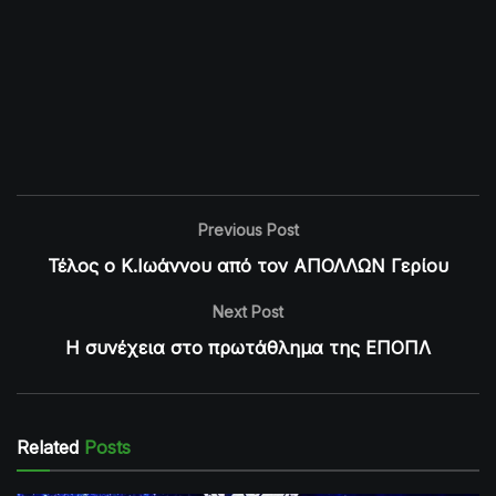
Previous Post
Τέλος ο Κ.Ιωάννου από τον ΑΠΟΛΛΩΝ Γερίου
Next Post
Η συνέχεια στο πρωτάθλημα της ΕΠΟΠΛ
Related
Posts