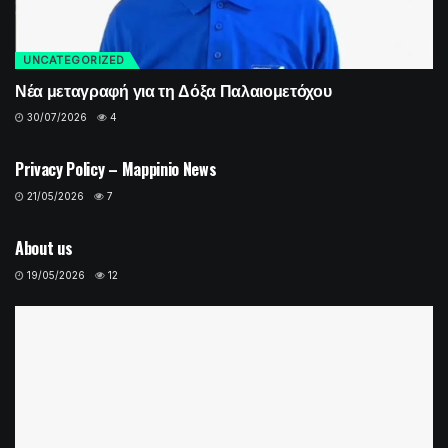
UNCATEGORIZED
Νέα μεταγραφή για τη Δόξα Παλαιομετόχου
30/07/2026
4
UNCATEGORIZED
Privacy Policy – Mappinio News
21/05/2026
7
UNCATEGORIZED
About us
19/05/2026
12