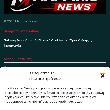
© 2026 Mappinio News
Πλοήγηση Ιστοσελίδας
Πολιτική Απορρήτου
Πολιτική Cookies
Όροι Χρήσης
Επικοινωνία
Ακολουθήστε μας
Σεβόμαστε την
ιδιωτικότητά σας
Το Mappinio News χρησιμοποιεί cookies για τη βελτίωση της
εμπειρίας περιήγησης, την ανάλυση επισκεψιμότητας και την προβολή
περιεχομένου και διαφημίσεων. Μπορείτε να αποδεχθείτε ή να
προσαρμόσετε τις προτιμήσεις σας οποιαδήποτε στιγμή.