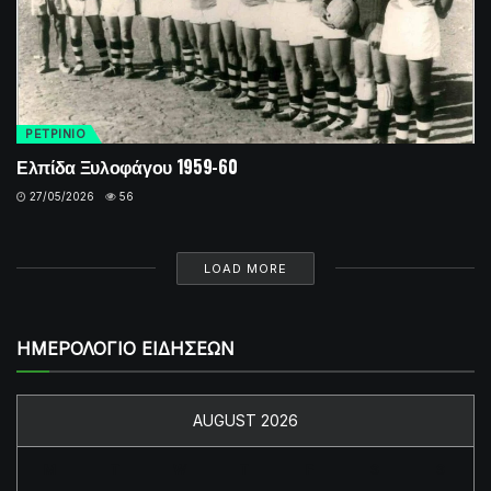
ΡΕΤΡINIO
Ελπίδα Ξυλοφάγου 1959-60
27/05/2026
56
LOAD MORE
ΗΜΕΡΟΛΟΓΙΟ ΕΙΔΗΣΕΩΝ
AUGUST 2026
M
T
W
T
F
S
S