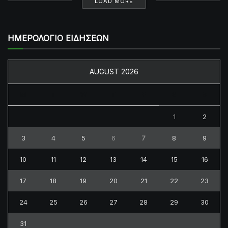
LOAD MORE
ΗΜΕΡΟΛΟΓΙΟ ΕΙΔΗΣΕΩΝ
AUGUST 2026
M
T
W
T
F
S
S
1
2
3
4
5
6
7
8
9
10
11
12
13
14
15
16
17
18
19
20
21
22
23
24
25
26
27
28
29
30
31