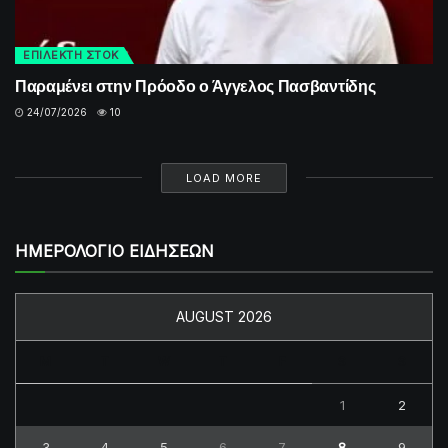
ΕΠΙΛΕΚΤΗ ΣΤΟΚ
Παραμένει στην Πρόοδο ο Άγγελος Πασβαντίδης
24/07/2026
10
LOAD MORE
ΗΜΕΡΟΛΟΓΙΟ ΕΙΔΗΣΕΩΝ
AUGUST 2026
M
T
W
T
F
S
S
1
2
3
4
5
6
7
8
9