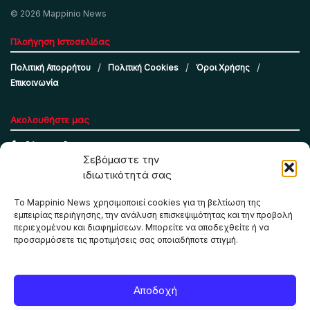
© 2026 Mappinio News
Πλοήγηση Ιστοσελίδας
Πολιτική Απορρήτου
Πολιτική Cookies
Όροι Χρήσης
Επικοινωνία
Ακολουθήστε μας
Σεβόμαστε την
ιδιωτικότητά σας
Το Mappinio News χρησιμοποιεί cookies για τη βελτίωση της
εμπειρίας περιήγησης, την ανάλυση επισκεψιμότητας και την προβολή
περιεχομένου και διαφημίσεων. Μπορείτε να αποδεχθείτε ή να
προσαρμόσετε τις προτιμήσεις σας οποιαδήποτε στιγμή.
Το Mappinio.net χρησιμοποιεί cookies για τη σωστή
Αποδοχή
λειτουργία της ιστοσελίδας, την ανάλυση επισκεψιμότητας