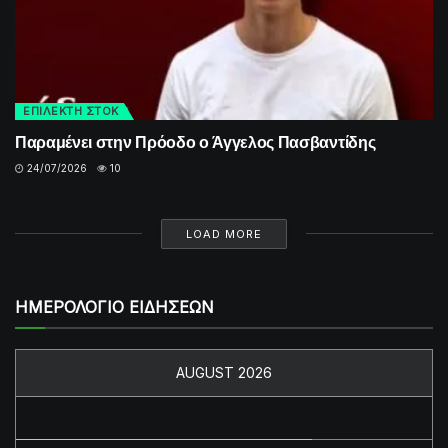
ΕΠΙΛΕΚΤΗ ΣΤΟΚ
Παραμένει στην Πρόοδο ο Άγγελος Πασβαντίδης
24/07/2026
10
LOAD MORE
ΗΜΕΡΟΛΟΓΙΟ ΕΙΔΗΣΕΩΝ
AUGUST 2026
M
T
W
T
F
S
S