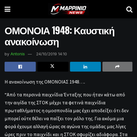
ΟΜΟΝΟΙΑ 1948: Καυστική
ανακοίνωση
by
Antonis
24/10/2019 14:10
Η ανακοίνωση της ΟΜΟΝΟΙΑΣ 1948….
“Από τα περσινά παιχνίδια Ένταξης που ήταν κάτω από
την αιγίδα της ΣΤΟΚ μέχρι τα φετινά παιχνίδια
πρωταθλήματος η ομοσπονδία μας έχει αποδείξει ότι δεν
μπορεί ούτε θέλει να παίξει τον ρόλο της. Για ακόμα μια
φορά έχουμε αλλαγή ώρας σε αγώνα της ομάδας μας λίγες
ώρες πριν το παιχνίδι και η ΣΤΟΚ σφυρίζει αδιάφορα. Στα