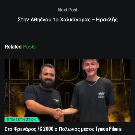
Next Post
Στην Αθηένου το Χαλκάνορας – Ηρακλής
Related
Posts
ΕΠΙΛΕΚΤΗ ΣΤΟΚ
Στο Φρενάρος FC 2000 ο Πολωνός μέσος Tymon Pilonis