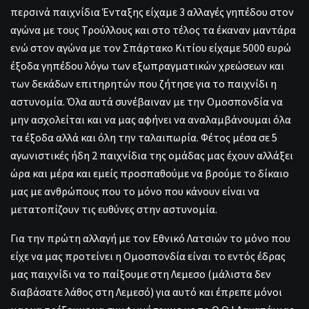
περσινά παιχνίδια Ένταξης είχαμε 3 αλλαγές γηπέδου στον
αγώνα με τους Τρούλλους και στο τέλος τα έκαναν μαντάρα
ενώ στον αγώνα με τον Σπάρτακο Κιτίου είχαμε 5000 ευρώ
έξοδα γηπέδου λόγω των εξωπραγματικών χρεώσεων και
των δεκάδων επιτηρητών που ζήτησε για το παιχνίδι η
αστυνομία. Όλα αυτά συνέβαιναν με την Ομοσπονδία να
μην ασχολείται και να μας αφήνει να αναλαμβάνουμαι όλα
τα έξοδα αλλά και όλη την ταλαιπωρία. Φέτος μέσα σε 5
αγωνιστικές ήδη 2 παιχνίδια της ομάδας μας έχουν αλλάξει
ώρα και μέρα και εμείς προσπαθούμε να βρούμε το δίκαιο
μας με ανθρώπους που το μόνο που κάνουν είναι να
μετατοπίζουν τις ευθύνες στην αστυνομία.
Για την πρώτη αλλαγή με τον Εθνικό Λατσιών το μόνο που
είχε να μας προτείνει η Ομοσπονδία είναι το εντός έδρας
μας παιχνίδι να το παίξουμε στη Λεμεσο (μάλιστα δεν
διαβάσατε λάθος στη Λεμεσό) για αυτό και έπρεπε μόνοι