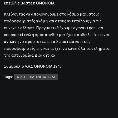
επειδή είμαστε η ΟΜΟΝΟΙΑ.
Κλείνοντας να απολογηθούμε στο κόσμο μας, στους
ποδοσφαιριστές ακόμη και στους αντιπάλους για τις
συνεχείς αλλαγές. Πραγματικά έχουμε αγανακτήσει και
κουραστεί ενώ η ομοσπονδία μας έχει αποδείξει ότι είναι
ανίκανη να προστατέψει τα Σωματεία και τους
ποδοσφαιριστές της και τρέχει να κάνει όλα τα θελήματα
της αστυνομίας. Διοικητικό
Συμβούλιο Α.Λ.Σ ΟΜΟΝΟΙΑ 1948″
Tags:
Α.Λ.Σ. ΟΜΟΝΟΙΑ 29Μ