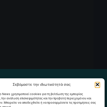
Ακολουθήστε μας
Σεβόμαστε την ιδιωτικότητά σας
o News χρησιμοποιεί cookies για τη βελτίωση της εμπειρίας
, την ανάλυση επισκεψιμότητας και την προβολή περιεχομένου και
ν. Μπορείτε να αποδεχθείτε ή να προσαρμόσετε τις προτιμήσεις σας
 στιγμή.