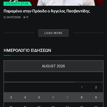
ΕΠΙΛΕΚΤΗ ΣΤΟΚ
Παραμένει στην Πρόοδο ο Άγγελος Πασβαντίδης
24/07/2026
11
LOAD MORE
ΗΜΕΡΟΛΟΓΙΟ ΕΙΔΗΣΕΩΝ
AUGUST 2026
M
T
W
T
F
S
S
1
2
3
4
5
6
7
8
9