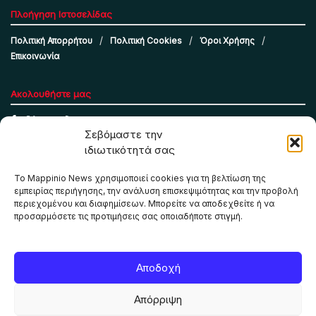
Πλοήγηση Ιστοσελίδας
Πολιτική Απορρήτου
Πολιτική Cookies
Όροι Χρήσης
Επικοινωνία
Ακολουθήστε μας
Σεβόμαστε την
ιδιωτικότητά σας
Το Mappinio News χρησιμοποιεί cookies για τη βελτίωση της
εμπειρίας περιήγησης, την ανάλυση επισκεψιμότητας και την προβολή
περιεχομένου και διαφημίσεων. Μπορείτε να αποδεχθείτε ή να
προσαρμόσετε τις προτιμήσεις σας οποιαδήποτε στιγμή.
Το Mappinio.net χρησιμοποιεί cookies για τη σωστή
Αποδοχή
λειτουργία της ιστοσελίδας, την ανάλυση επισκεψιμότητας
και την προβολή εξατομικευμένου περιεχομένου. Πατώντας
Απόρριψη
«Αποδοχή όλων» συμφωνείτε στη χρήση τους. Μπορείτε να