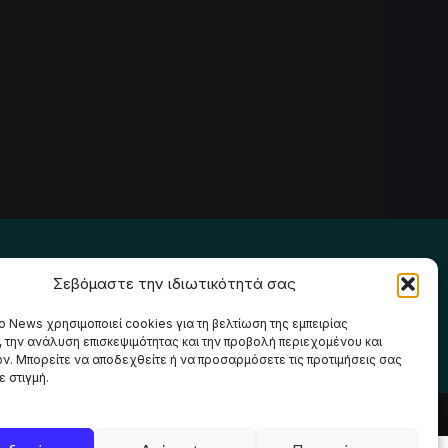
Ακολουθήστε μας
Σεβόμαστε την ιδιωτικότητά σας
o News χρησιμοποιεί cookies για τη βελτίωση της εμπειρίας
, την ανάλυση επισκεψιμότητας και την προβολή περιεχομένου και
ν. Μπορείτε να αποδεχθείτε ή να προσαρμόσετε τις προτιμήσεις σας
 στιγμή.