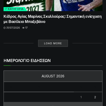
Γ ΚΑΤΗΓΟΡΙΑ
Κέδρος Αγίας Μαρίνας Σκυλλούρας: Σημαντική ενίσχυση
με Βασίλειο Μπαξεβάνο
31/07/2026
17
LOAD MORE
ΗΜΕΡΟΛΟΓΙΟ ΕΙΔΗΣΕΩΝ
AUGUST 2026
M
T
W
T
F
S
S
1
2