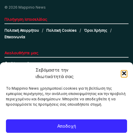
© 2026 Mappinio News
Πλοήγηση Ιστοσελίδας
Πολιτική Απορρήτου
Πολιτική Cookies
Όροι Χρήσης
Επικοινωνία
Ακολουθήστε μας
Σεβόμαστε την
ιδιωτικότητά σας
Το Mappinio News χρησιμοποιεί cookies για τη βελτίωση της
εμπειρίας περιήγησης, την ανάλυση επισκεψιμότητας και την προβολή
περιεχομένου και διαφημίσεων. Μπορείτε να αποδεχθείτε ή να
προσαρμόσετε τις προτιμήσεις σας οποιαδήποτε στιγμή.
Το Mappinio.net χρησιμοποιεί cookies για τη σωστή
Αποδοχή
λειτουργία της ιστοσελίδας, την ανάλυση επισκεψιμότητας