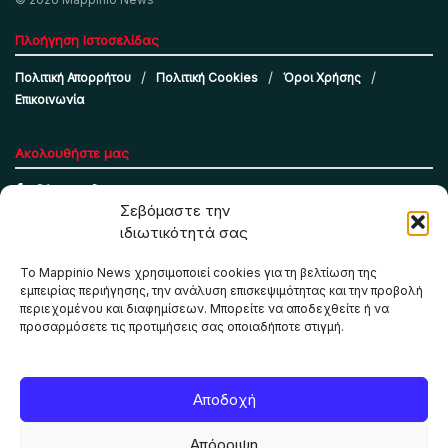
Πλοήγηση Ιστοσελίδας
Πολιτική Απορρήτου
Πολιτική Cookies
Όροι Χρήσης
Επικοινωνία
Ακολουθήστε μας
Σεβόμαστε την
ιδιωτικότητά σας
Το Mappinio News χρησιμοποιεί cookies για τη βελτίωση της
εμπειρίας περιήγησης, την ανάλυση επισκεψιμότητας και την προβολή
περιεχομένου και διαφημίσεων. Μπορείτε να αποδεχθείτε ή να
προσαρμόσετε τις προτιμήσεις σας οποιαδήποτε στιγμή.
Το Mappinio.net χρησιμοποιεί cookies για τη σωστή
Αποδοχή
λειτουργία της ιστοσελίδας, την ανάλυση επισκεψιμότητας
και την προβολή εξατομικευμένου περιεχομένου. Πατώντας
Απόρριψη