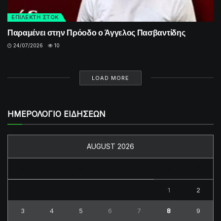
ΕΠΙΛΕΚΤΗ ΣΤΟΚ
Παραμένει στην Πρόοδο ο Άγγελος Πασβαντίδης
24/07/2026
10
LOAD MORE
ΗΜΕΡΟΛΟΓΙΟ ΕΙΔΗΣΕΩΝ
AUGUST 2026
M
T
W
T
F
S
S
1
2
3
4
5
6
7
8
9