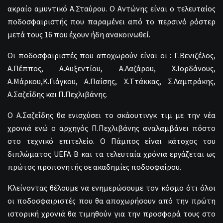
ακραίο αμυντικό Α.Σταύρου. Ο Αντώνης είναι ο τελευταίος
ποδοσφαιριστής που παραμένει από το περσινό ρόστερ
μετά τους 16 που έχουν ήδη ανακοινωθεί.
Οι ποδοσφαιριστές που αποχωρούν είναι οι : Γ.Βενιζέλος,
Α.Πέππος, Α.Αυξεντίου, Α.Λαζάρου, Χ.Ιορδάνους,
Α.Μάρκου,Κ.Γιάγκου, Α.Παΐσης, Χ.Ττάκκας, Σ.Λαμπράκης,
Α.Σαζεΐδης και Π.Πεχλιβάνης.
Ο Α.Σαζεΐδης θα ενισχύσει το σκάουτινγκ τιμ με την νέα
χρονιά ενώ ο αρχηγός Π.Πεχλιβάνης αναλαμβάνει πόστο
στο τεχνικό επιτελείο. Ο Πάμπος είναι κάτοχος του
διπλώματος UEFA B και τα τελευταία χρόνια εργάζεται ως
πρώτος προπονητής σε ακαδημίες ποδοσφαίρου.
Κλείνοντας θέλουμε να ενημερώσουμε τον κόσμο ότι όλοι
οι ποδοσφαιριστές που θα αποχωρήσουν από την πρώτη
ιστορική χρονιά θα τιμηθούν για την προσφορά τους στο