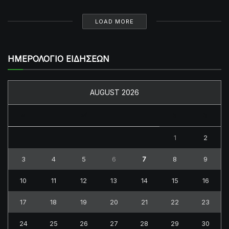
LOAD MORE
ΗΜΕΡΟΛΟΓΙΟ ΕΙΔΗΣΕΩΝ
AUGUST 2026
M
T
W
T
F
S
S
1
2
3
4
5
6
7
8
9
10
11
12
13
14
15
16
17
18
19
20
21
22
23
24
25
26
27
28
29
30