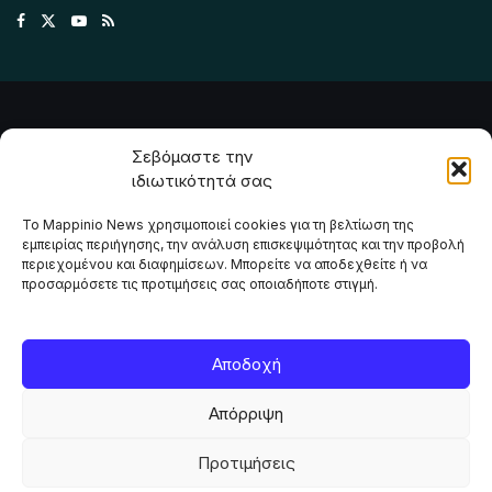
Σεβόμαστε την
ιδιωτικότητά σας
Το Mappinio News χρησιμοποιεί cookies για τη βελτίωση της
εμπειρίας περιήγησης, την ανάλυση επισκεψιμότητας και την προβολή
περιεχομένου και διαφημίσεων. Μπορείτε να αποδεχθείτε ή να
προσαρμόσετε τις προτιμήσεις σας οποιαδήποτε στιγμή.
Το Mappinio.net χρησιμοποιεί cookies για τη σωστή
Αποδοχή
λειτουργία της ιστοσελίδας, την ανάλυση επισκεψιμότητας
και την προβολή εξατομικευμένου περιεχομένου. Πατώντας
Απόρριψη
«Αποδοχή όλων» συμφωνείτε στη χρήση τους. Μπορείτε να
αλλάξετε τις προτιμήσεις σας οποιαδήποτε στιγμή.
Προτιμήσεις
ΑΠΟΔΟΧΗ ΟΛΩΝ