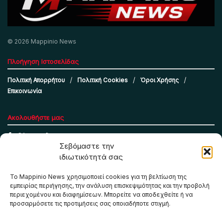
© 2026 Mappinio News
Πλοήγηση Ιστοσελίδας
Πολιτική Απορρήτου
Πολιτική Cookies
Όροι Χρήσης
Επικοινωνία
Ακολουθήστε μας
Σεβόμαστε την
ιδιωτικότητά σας
Το Mappinio News χρησιμοποιεί cookies για τη βελτίωση της
εμπειρίας περιήγησης, την ανάλυση επισκεψιμότητας και την προβολή
περιεχομένου και διαφημίσεων. Μπορείτε να αποδεχθείτε ή να
προσαρμόσετε τις προτιμήσεις σας οποιαδήποτε στιγμή.