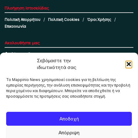
Πλοήγηση Ιστοσελίδας
Πολιτική Απορρήτου
Πολιτική Cookies
Όροι Χρήσης
Επικοινωνία
Ακολουθήστε μας
Σεβόμαστε την
ιδιωτικότητά σας
Το Mappinio News χρησιμοποιεί cookies για τη βελτίωση της
εμπειρίας περιήγησης, την ανάλυση επισκεψιμότητας και την προβολή
περιεχομένου και διαφημίσεων. Μπορείτε να αποδεχθείτε ή να
προσαρμόσετε τις προτιμήσεις σας οποιαδήποτε στιγμή.
Το Mappinio.net χρησιμοποιεί cookies για τη σωστή
Αποδοχή
λειτουργία της ιστοσελίδας, την ανάλυση επισκεψιμότητας
και την προβολή εξατομικευμένου περιεχομένου. Πατώντας
Απόρριψη