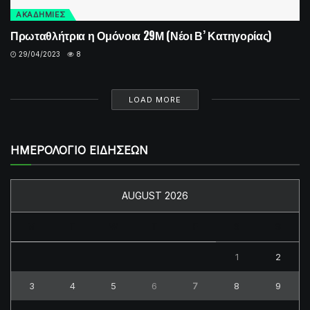
ΑΚΑΔΗΜΙΕΣ
Πρωταθλήτρια η Ομόνοια 29Μ (Νέοι Β’ Κατηγορίας)
29/04/2023
8
LOAD MORE
ΗΜΕΡΟΛΟΓΙΟ ΕΙΔΗΣΕΩΝ
AUGUST 2026
M
T
W
T
F
S
S
1
2
3
4
5
6
7
8
9