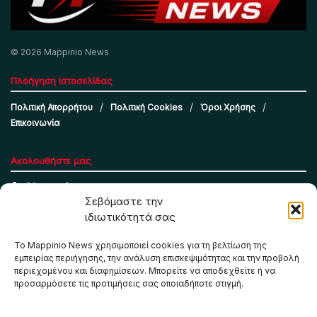
© 2026 Mappinio News
Πλοήγηση Ιστοσελίδας
Πολιτική Απορρήτου
Πολιτική Cookies
Όροι Χρήσης
Επικοινωνία
Ακολουθήστε μας
Σεβόμαστε την
ιδιωτικότητά σας
Το Mappinio News χρησιμοποιεί cookies για τη βελτίωση της
εμπειρίας περιήγησης, την ανάλυση επισκεψιμότητας και την προβολή
περιεχομένου και διαφημίσεων. Μπορείτε να αποδεχθείτε ή να
προσαρμόσετε τις προτιμήσεις σας οποιαδήποτε στιγμή.