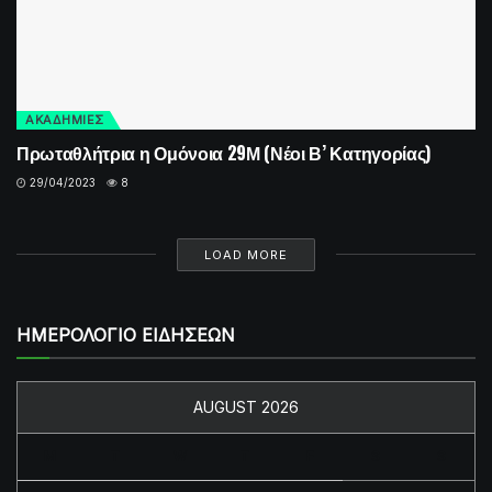
ΑΚΑΔΗΜΙΕΣ
Πρωταθλήτρια η Ομόνοια 29Μ (Νέοι Β’ Κατηγορίας)
29/04/2023
8
LOAD MORE
ΗΜΕΡΟΛΟΓΙΟ ΕΙΔΗΣΕΩΝ
AUGUST 2026
M
T
W
T
F
S
S