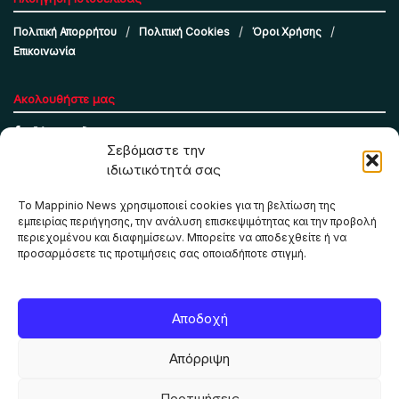
Πολιτική Απορρήτου
Πολιτική Cookies
Όροι Χρήσης
Επικοινωνία
Ακολουθήστε μας
Σεβόμαστε την
ιδιωτικότητά σας
Το Mappinio News χρησιμοποιεί cookies για τη βελτίωση της
εμπειρίας περιήγησης, την ανάλυση επισκεψιμότητας και την προβολή
περιεχομένου και διαφημίσεων. Μπορείτε να αποδεχθείτε ή να
προσαρμόσετε τις προτιμήσεις σας οποιαδήποτε στιγμή.
Το Mappinio.net χρησιμοποιεί cookies για τη σωστή
Αποδοχή
λειτουργία της ιστοσελίδας, την ανάλυση επισκεψιμότητας
και την προβολή εξατομικευμένου περιεχομένου. Πατώντας
Απόρριψη
«Αποδοχή όλων» συμφωνείτε στη χρήση τους. Μπορείτε να
αλλάξετε τις προτιμήσεις σας οποιαδήποτε στιγμή.
Προτιμήσεις