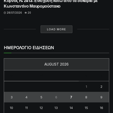
Κόρνος FC 2013: Ενίσχυση κάτω από τα δοκάρια με
Κωνσταντίνο Μαυρομούστακο
28/07/2026
20
LOAD MORE
ΗΜΕΡΟΛΟΓΙΟ ΕΙΔΗΣΕΩΝ
AUGUST 2026
M
T
W
T
F
S
S
1
2
3
4
5
6
7
8
9
10
11
12
13
14
15
16