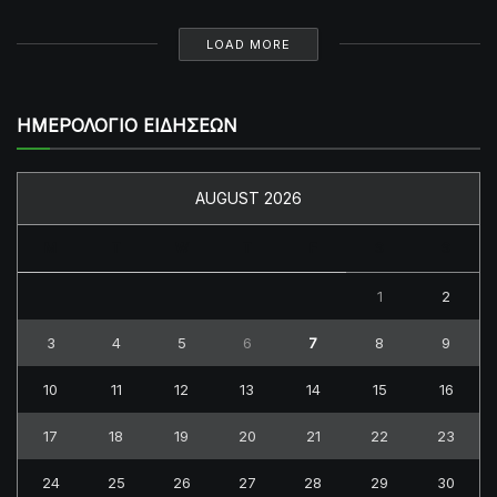
LOAD MORE
ΗΜΕΡΟΛΟΓΙΟ ΕΙΔΗΣΕΩΝ
AUGUST 2026
M
T
W
T
F
S
S
1
2
3
4
5
6
7
8
9
10
11
12
13
14
15
16
17
18
19
20
21
22
23
24
25
26
27
28
29
30