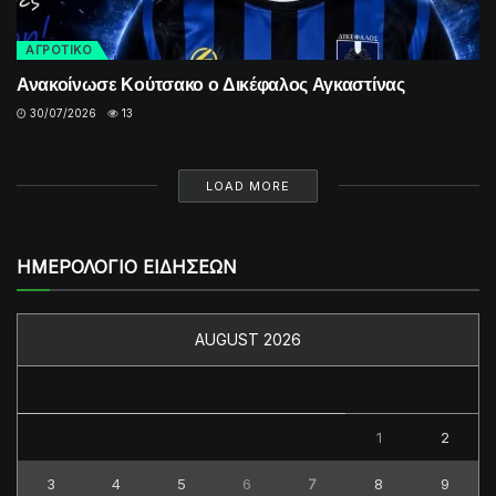
ΑΓΡΟΤΙΚΟ
Ανακοίνωσε Κούτσακο ο Δικέφαλος Αγκαστίνας
30/07/2026
13
LOAD MORE
ΗΜΕΡΟΛΟΓΙΟ ΕΙΔΗΣΕΩΝ
AUGUST 2026
M
T
W
T
F
S
S
1
2
3
4
5
6
7
8
9