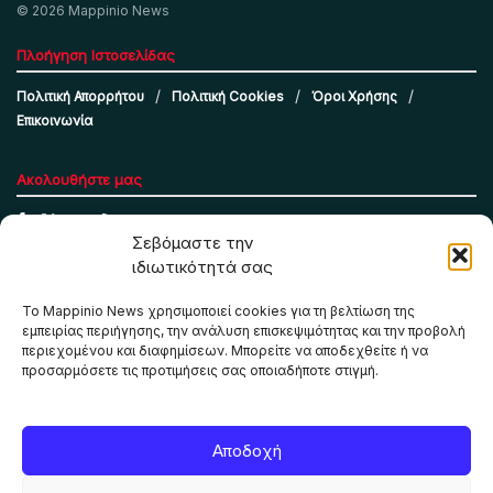
© 2026 Mappinio News
Πλοήγηση Ιστοσελίδας
Πολιτική Απορρήτου
Πολιτική Cookies
Όροι Χρήσης
Επικοινωνία
Ακολουθήστε μας
Σεβόμαστε την
ιδιωτικότητά σας
Το Mappinio News χρησιμοποιεί cookies για τη βελτίωση της
εμπειρίας περιήγησης, την ανάλυση επισκεψιμότητας και την προβολή
περιεχομένου και διαφημίσεων. Μπορείτε να αποδεχθείτε ή να
προσαρμόσετε τις προτιμήσεις σας οποιαδήποτε στιγμή.
Το Mappinio.net χρησιμοποιεί cookies για τη σωστή
Αποδοχή
λειτουργία της ιστοσελίδας, την ανάλυση επισκεψιμότητας