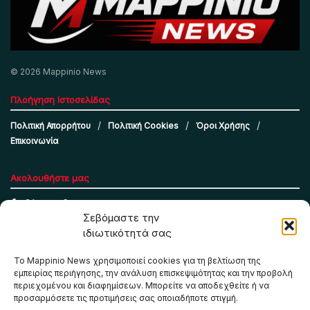
© 2026 Mappinio News
Πλοήγηση Ιστοσελίδας
Πολιτική Απορρήτου
Πολιτική Cookies
Όροι Χρήσης
Επικοινωνία
Ακολουθήστε μας
Σεβόμαστε την
ιδιωτικότητά σας
Το Mappinio News χρησιμοποιεί cookies για τη βελτίωση της
εμπειρίας περιήγησης, την ανάλυση επισκεψιμότητας και την προβολή
περιεχομένου και διαφημίσεων. Μπορείτε να αποδεχθείτε ή να
προσαρμόσετε τις προτιμήσεις σας οποιαδήποτε στιγμή.