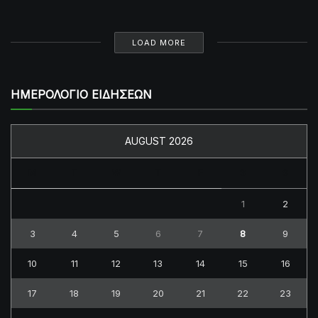
LOAD MORE
ΗΜΕΡΟΛΟΓΙΟ ΕΙΔΗΣΕΩΝ
AUGUST 2026
M
T
W
T
F
S
S
1
2
3
4
5
6
7
8
9
10
11
12
13
14
15
16
17
18
19
20
21
22
23