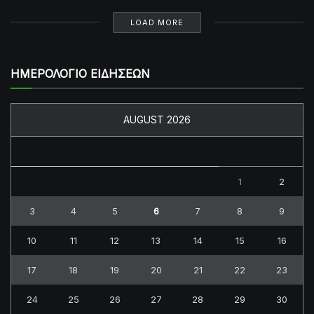
LOAD MORE
ΗΜΕΡΟΛΟΓΙΟ ΕΙΔΗΣΕΩΝ
AUGUST 2026
M
T
W
T
F
S
S
1
2
3
4
5
6
7
8
9
10
11
12
13
14
15
16
17
18
19
20
21
22
23
24
25
26
27
28
29
30