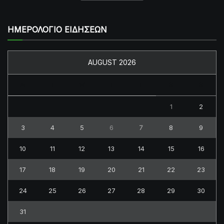
ΗΜΕΡΟΛΟΓΙΟ ΕΙΔΗΣΕΩΝ
AUGUST 2026
M
T
W
T
F
S
S
1
2
3
4
5
6
7
8
9
10
11
12
13
14
15
16
17
18
19
20
21
22
23
24
25
26
27
28
29
30
31