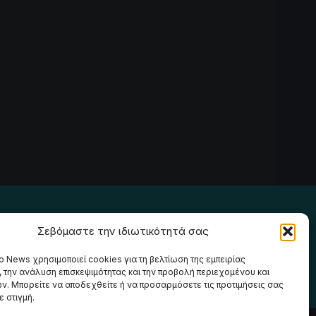
Ακολουθήστε μας
Σεβόμαστε την ιδιωτικότητά σας
o News χρησιμοποιεί cookies για τη βελτίωση της εμπειρίας
, την ανάλυση επισκεψιμότητας και την προβολή περιεχομένου και
ν. Μπορείτε να αποδεχθείτε ή να προσαρμόσετε τις προτιμήσεις σας
 στιγμή.