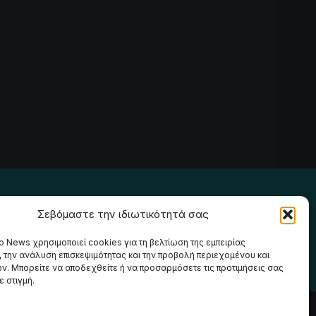
Ακολουθήστε μας
Σεβόμαστε την ιδιωτικότητά σας
o News χρησιμοποιεί cookies για τη βελτίωση της εμπειρίας
, την ανάλυση επισκεψιμότητας και την προβολή περιεχομένου και
ν. Μπορείτε να αποδεχθείτε ή να προσαρμόσετε τις προτιμήσεις σας
 στιγμή.