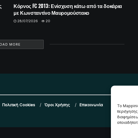
ς
Κόρνος FC 2013: Ενίσχυση κάτω από τα δοκάρια
με Κωνσταντίνο Μαυρομούστακο
28/07/2026
20
OAD MORE
Πολιτική Cookies
Όροι Χρήσης
Επικοινωνία
Το Mappini
περιήγησης
διαφημίσεω
οποιαδήποτε