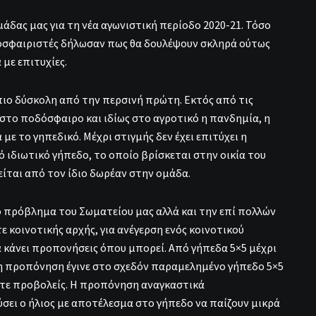
μάδας μας για τη νέα αγωνιστική περίοδο 2020-21. Τόσο
οδοσφαιριστές δήλωσαν πως θα δουλέψουν σκληρά ούτως
 με επιτυχίες.
πιο δύσκολη από την περσινή πρώτη. Εκτός από τις
στο ποδόσφαιρο και ιδίως στο αγροτικό η πανδημία, η
ε το γηπεδικό. Μέχρι στιγμής δεν έχει επιτύχει η
 ιδιωτικό γήπεδο, το οποίο βρίσκεται στην οικία του
ίται από τον ίδιο δωρέαν στην ομάδα.
ό πρόβλημα του Σωματείου μας αλλά και την επί πολλών
 κοινοτικής αρχής, για ανέγερση ενός κοινοτικού
 κάνει προπονήσεις όπου μπορεί. Από γήπεδα 5×5 μέχρι
ς η προπόνηση έγινε στο σχεδόν παραμελημένο γήπεδο 5×5
ούτε προβολείς. Η προπόνηση αναγκαστικά
ει ο ήλιος με αποτέλεσμα στο γήπεδο να παίζουν μικρά