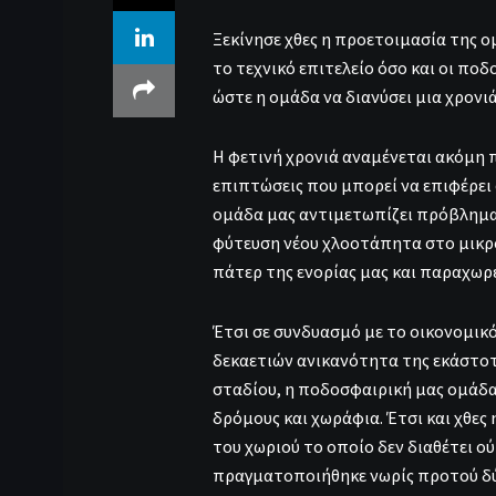
Ξεκίνησε χθες η προετοιμασία της ο
το τεχνικό επιτελείο όσο και οι π
ώστε η ομάδα να διανύσει μια χρονιά
Η φετινή χρονιά αναμένεται ακόμη 
επιπτώσεις που μπορεί να επιφέρει 
ομάδα μας αντιμετωπίζει πρόβλημα μ
φύτευση νέου χλοοτάπητα στο μικρό
πάτερ της ενορίας μας και παραχωρε
Έτσι σε συνδυασμό με το οικονομικ
δεκαετιών ανικανότητα της εκάστοτε
σταδίου, η ποδοσφαιρική μας ομάδα
δρόμους και χωράφια. Έτσι και χθε
του χωριού το οποίο δεν διαθέτει 
πραγματοποιήθηκε νωρίς προτού δύσ