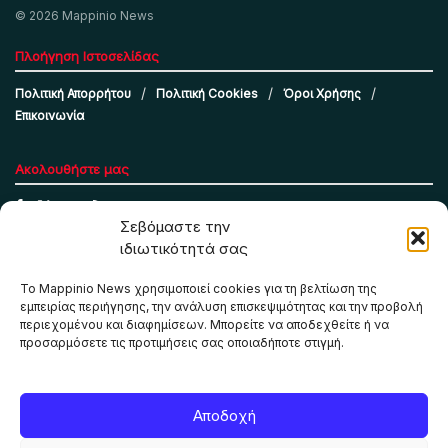
© 2026 Mappinio News
Πλοήγηση Ιστοσελίδας
Πολιτική Απορρήτου
Πολιτική Cookies
Όροι Χρήσης
Επικοινωνία
Ακολουθήστε μας
Σεβόμαστε την
ιδιωτικότητά σας
Το Mappinio News χρησιμοποιεί cookies για τη βελτίωση της
εμπειρίας περιήγησης, την ανάλυση επισκεψιμότητας και την προβολή
περιεχομένου και διαφημίσεων. Μπορείτε να αποδεχθείτε ή να
προσαρμόσετε τις προτιμήσεις σας οποιαδήποτε στιγμή.
Το Mappinio.net χρησιμοποιεί cookies για τη σωστή
Αποδοχή
λειτουργία της ιστοσελίδας, την ανάλυση επισκεψιμότητας