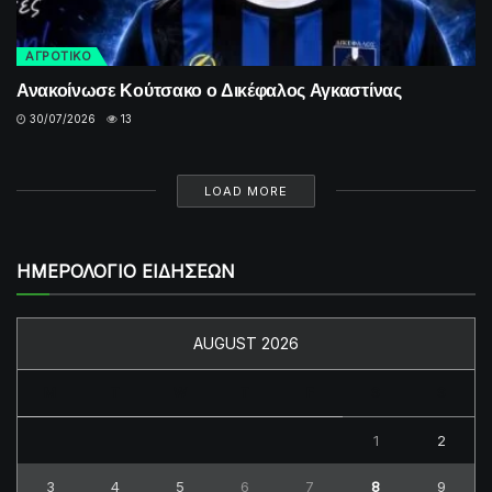
ΑΓΡΟΤΙΚΟ
Ανακοίνωσε Κούτσακο ο Δικέφαλος Αγκαστίνας
30/07/2026
13
LOAD MORE
ΗΜΕΡΟΛΟΓΙΟ ΕΙΔΗΣΕΩΝ
AUGUST 2026
M
T
W
T
F
S
S
1
2
3
4
5
6
7
8
9