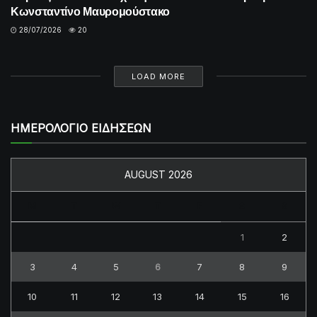
Κωνσταντίνο Μαυρομούστακο
28/07/2026
20
LOAD MORE
ΗΜΕΡΟΛΟΓΙΟ ΕΙΔΗΣΕΩΝ
AUGUST 2026
M
T
W
T
F
S
S
1
2
3
4
5
6
7
8
9
10
11
12
13
14
15
16