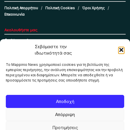
Πολιτική Απορρήτου
Πολιτική Cookies
Όροι Χρήσης
Επικοινωνία
Ακολουθήστε μας
Σεβόμαστε την
ιδιωτικότητά σας
Το Mappinio News χρησιμοποιεί cookies για τη βελτίωση της
εμπειρίας περιήγησης, την ανάλυση επισκεψιμότητας και την προβολή
περιεχομένου και διαφημίσεων. Μπορείτε να αποδεχθείτε ή να
προσαρμόσετε τις προτιμήσεις σας οποιαδήποτε στιγμή.
Το Mappinio.net χρησιμοποιεί cookies για τη σωστή
Αποδοχή
λειτουργία της ιστοσελίδας, την ανάλυση επισκεψιμότητας
και την προβολή εξατομικευμένου περιεχομένου. Πατώντας
Απόρριψη
«Αποδοχή όλων» συμφωνείτε στη χρήση τους. Μπορείτε να
αλλάξετε τις προτιμήσεις σας οποιαδήποτε στιγμή.
Προτιμήσεις