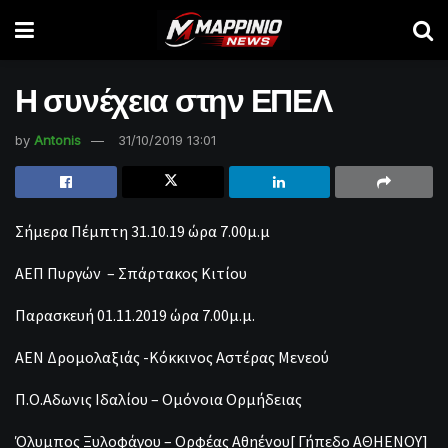
Η συνέχεια στην ΕΠΕΛ
by
Antonis
31/10/2019 13:01
Σήμερα Πέμπτη 31.10.19 ώρα 7.00μ.μ
ΑΕΠ Πυργών – Σπάρτακος Κιτίου
Παρασκευή 01.11.2019 ώρα 7.00μ.μ.
ΑΕΝ Δρομολαξιάς -Κόκκινος Αστέρας Μενεού
Π.Ο.Αδωνις Ιδαλίου – Ομόνοια Ορμήδειας
Όλυμπος Ξυλοφάγου – Ορφέας Αθηένου[ Γήπεδο ΑΘΗΕΝΟΥ]