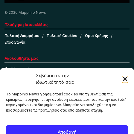
© 2026 Mappinio News
Πλοήγηση Ιστοσελίδας
Πολιτική Απορρήτου
Πολιτική Cookies
Όροι Χρήσης
Επικοινωνία
Ακολουθήστε μας
Σεβόμαστε την
ιδιωτικότητά σας
Το Mappinio News χρησιμοποιεί cookies για τη βελτίωση της
εμπειρίας περιήγησης, την ανάλυση επισκεψιμότητας και την προβολή
περιεχομένου και διαφημίσεων. Μπορείτε να αποδεχθείτε ή να
προσαρμόσετε τις προτιμήσεις σας οποιαδήποτε στιγμή.
Το Mappinio.net χρησιμοποιεί cookies για τη σωστή
Αποδοχή