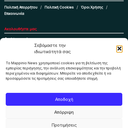
Πολιτική Απορρήτου
Πολιτική Cookies
Όροι Χρήσης
Επικοινωνία
Ακολουθήστε μας
Σεβόμαστε την
ιδιωτικότητά σας
Το Mappinio News χρησιμοποιεί cookies για τη βελτίωση της
εμπειρίας περιήγησης, την ανάλυση επισκεψιμότητας και την προβολή
περιεχομένου και διαφημίσεων. Μπορείτε να αποδεχθείτε ή να
προσαρμόσετε τις προτιμήσεις σας οποιαδήποτε στιγμή.
Το Mappinio.net χρησιμοποιεί cookies για τη σωστή
Αποδοχή
λειτουργία της ιστοσελίδας, την ανάλυση επισκεψιμότητας
και την προβολή εξατομικευμένου περιεχομένου. Πατώντας
Απόρριψη
«Αποδοχή όλων» συμφωνείτε στη χρήση τους. Μπορείτε να
αλλάξετε τις προτιμήσεις σας οποιαδήποτε στιγμή.
Προτιμήσεις