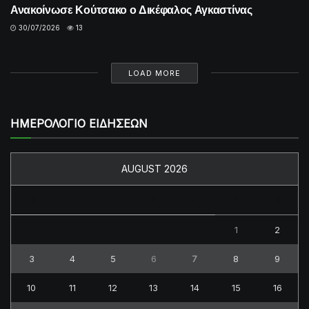
Ανακοίνωσε Κούτσακο ο Δικέφαλος Αγκαστίνας
30/07/2026
13
LOAD MORE
ΗΜΕΡΟΛΟΓΙΟ ΕΙΔΗΣΕΩΝ
AUGUST 2026
M
T
W
T
F
S
S
1
2
3
4
5
6
7
8
9
10
11
12
13
14
15
16